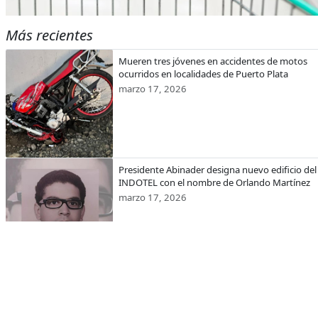
Más recientes
Mueren tres jóvenes en accidentes de motos
ocurridos en localidades de Puerto Plata
marzo 17, 2026
Presidente Abinader designa nuevo edificio del
INDOTEL con el nombre de Orlando Martínez
marzo 17, 2026
CODEVI recibe visita de la embajadora de Esta
Unidos en República Dominicana y el encargad
de Negocios de EE.UU. en Haití
marzo 17, 2026