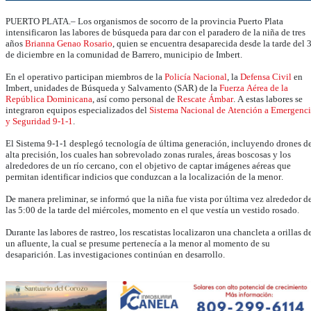
PUERTO PLATA.– Los organismos de socorro de la provincia Puerto Plata
intensificaron las labores de búsqueda para dar con el paradero de la niña de tres
años
Brianna Genao Rosario
, quien se encuentra desaparecida desde la tarde del 
de diciembre en la comunidad de Barrero, municipio de Imbert.
En el operativo participan miembros de la
Policía Nacional
, la
Defensa Civil
en
Imbert, unidades de Búsqueda y Salvamento (SAR) de la
Fuerza Aérea de la
República Dominicana
, así como personal de
Rescate Ámbar
. A estas labores se
integraron equipos especializados del
Sistema Nacional de Atención a Emergenci
y Seguridad 9-1-1
.
El Sistema 9-1-1 desplegó tecnología de última generación, incluyendo drones d
alta precisión, los cuales han sobrevolado zonas rurales, áreas boscosas y los
alrededores de un río cercano, con el objetivo de captar imágenes aéreas que
permitan identificar indicios que conduzcan a la localización de la menor.
De manera preliminar, se informó que la niña fue vista por última vez alrededor d
las 5:00 de la tarde del miércoles, momento en el que vestía un vestido rosado.
Durante las labores de rastreo, los rescatistas localizaron una chancleta a orillas d
un afluente, la cual se presume pertenecía a la menor al momento de su
desaparición. Las investigaciones continúan en desarrollo.