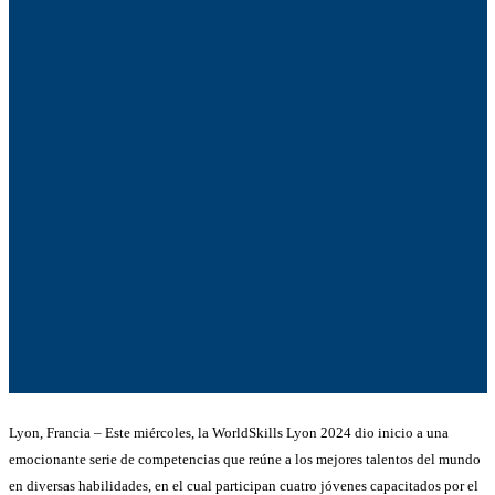
Lyon, Francia – Este miércoles, la WorldSkills Lyon 2024 dio inicio a una
emocionante serie de competencias que reúne a los mejores talentos del mundo
en diversas habilidades, en el cual participan cuatro jóvenes capacitados por el