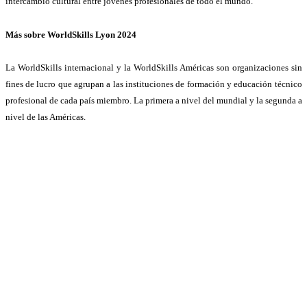
intercambio cultural entre jóvenes profesionales de todo el mundo.
Más sobre WorldSkills Lyon 2024
La WorldSkills internacional y la WorldSkills Américas son organizaciones sin
fines de lucro que agrupan a las instituciones de formación y educación técnico
profesional de cada país miembro. La primera a nivel del mundial y la segunda a
nivel de las Américas.
Para lograr sus objetivos lleva a cabo varias estrategias y dentro de estas la más
representativa y conocida son las competiciones de habilidades técnicas.
Además, realiza conferencias, proyectos especiales, campañas promocionales e
intercambios.
La Competición WorldSkills es la competencia de habilidades técnicas más
importante para jóvenes de todo el mundo. Los competidores califican al lograr
éxito en competencias de habilidades nacionales y/o regionales/continentales.
INFOTEP pertenece a WorldSkills Américas desde el 2010 y a WorldSkills