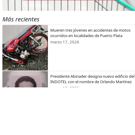
Más recientes
Mueren tres jóvenes en accidentes de motos
ocurridos en localidades de Puerto Plata
marzo 17, 2026
Presidente Abinader designa nuevo edificio del
INDOTEL con el nombre de Orlando Martínez
marzo 17, 2026
CODEVI recibe visita de la embajadora de Esta
Unidos en República Dominicana y el encargad
de Negocios de EE.UU. en Haití
marzo 17, 2026