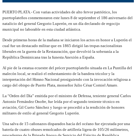
PUERTO PLATA.- Con varias actividades de alto fervor patriótico, los
puertoplateños conmemoraron este lunes 8 de septiembre el 186 aniversario del
natalicio del general Gregorio Luperón, en un día declarado de regocijo
municipal no laborable en esta ciudad atlántica.
Desde primeras horas de la mañana se iniciaron los actos en honor a Luperón el
cual fue un destacado militar que en 1865 dirigió las tropas nacionalistas
liberales en la guerra de la Restauración, que devolvió la soberanía a la
República Dominicana tras la funesta Anexión a España.
Al pie de la estatua ecuestre del prócer puertoplateño situada en La Puntilla del
malecón local, se realizó el enhestamiento de la bandera tricolor y la
interpretación del Himno Nacional prosiguiendo con la invocación religiosa a
cargo del obispo de Puerto Plata, monseñor Julio César Corniel Amaro.
La “Orden del Día” emitida por el ministro de Defensa, teniente general Carlos
Antonio Fernández Onofre, fue leída por el segundo teniente técnico en
aviación, Gil Cueto Sánchez y luego se procedió a la rendición de honores
militares de estilo al general Gregorio Luperón.
Una salva de 15 cañonazos disparados hacía del océano fue ejecutada por una
batería de cuatro obuses remolcados de artillería ligera de 105/26 milímetros,
procedentes de la Brigada Apoyo de Servicio del Ejército de República