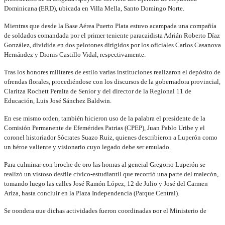
Dominicana (ERD), ubicada en Villa Mella, Santo Domingo Norte.
Mientras que desde la Base Aérea Puerto Plata estuvo acampada una compañía
de soldados comandada por el primer teniente paracaidista Adrián Roberto Díaz
González, dividida en dos pelotones dirigidos por los oficiales Carlos Casanova
Hernández y Dionis Castillo Vidal, respectivamente.
Tras los honores militares de estilo varias instituciones realizaron el depósito de
ofrendas florales, procediéndose con los discursos de la gobernadora provincial,
Claritza Rochett Peralta de Senior y del director de la Regional 11 de
Educación, Luis José Sánchez Baldwin.
En ese mismo orden, también hicieron uso de la palabra el presidente de la
Comisión Permanente de Efemérides Patrias (CPEP), Juan Pablo Uribe y el
coronel historiador Sócrates Suazo Ruiz, quienes describieron a Luperón como
un héroe valiente y visionario cuyo legado debe ser emulado.
Para culminar con broche de oro las honras al general Gregorio Luperón se
realizó un vistoso desfile cívico-estudiantil que recorrió una parte del malecón,
tomando luego las calles José Ramón López, 12 de Julio y José del Carmen
Ariza, hasta concluir en la Plaza Independencia (Parque Central).
Se pondera que dichas actividades fueron coordinadas por el Ministerio de
Defensa, Ministerio de Educación, Comisión Permanente de Efemérides Patrias