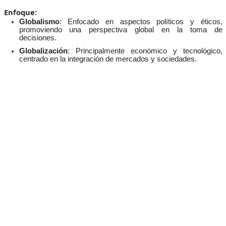
Enfoque:
Globalismo
: Enfocado en aspectos políticos y éticos,
promoviendo una perspectiva global en la toma de
decisiones.
Globalización
: Principalmente económico y tecnológico,
centrado en la integración de mercados y sociedades.
Objetivos:
Globalismo
: Busca soluciones globales para problemas
globales, promoviendo la justicia y equidad a nivel mundial.
Globalización
: Impulsada por el crecimiento económico, la
innovación tecnológica y la conectividad global.
Comprender las diferencias entre globalismo y globalización es
crucial para navegar en el mundo contemporáneo. Mientras que el
globalismo aboga por una gobernanza y cooperación a nivel
mundial, la globalización describe el proceso mediante el cual las
economías y culturas de diferentes países se integran y se
vuelven interdependientes. Ambos conceptos son fundamentales
para abordar los desafíos y aprovechar las oportunidades del siglo
XXI.