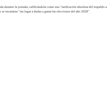
ada durante la jornada, calificándola como una “ratificación absoluta del respaldo a
lo se encamina “sin lugar a dudas a ganar las elecciones del año 2028”.
proceso electoral, iniciando con la recepción y verificación de los reportes finales
onal. En esta jornada participaron 1,471 aspirantes, compitiendo por 610 plazas en 
Fuerza del Pueblo es un partido cimentado sobre “bases firmes, con principios claro
dominicano”.
Puerto Plata Digital..
Dirección del periódico digital, Puerto Plata, Rep. Dom.