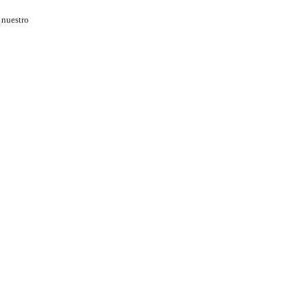
 nuestro
 provenientes de
la Dirección
s, identidad