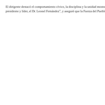
El dirigente destacó el comportamiento cívico, la disciplina y la unidad mostr
presidente y líder, el Dr. Leonel Fernández”, y aseguró que la Fuerza del Pueb
La Comisión informó que el proceso de conteo corresponde a la última fase del 
las 148 mesas electorales, distribuidas en 64 recintos de votación a nivel naci
Central y 73 presidencias territoriales.
Henry Merán reiteró que el éxito de este proceso es una muestra más de que la 
política definida y una visión de país que representa la esperanza del pueblo 