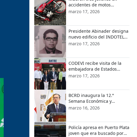
accidentes de motos
ocurridos en localidades de
marzo 17, 2026
Puerto Plata
Presidente Abinader designa
nuevo edificio del INDOTEL
con el nombre de Orlando
marzo 17, 2026
Martínez
CODEVI recibe visita de la
embajadora de Estados
Unidos en República
marzo 17, 2026
Dominicana y el encargado
de Negocios de EE.UU. en
Haití
BCRD inaugura la 12.ª
Semana Económica y
Financiera 2026
marzo 16, 2026
Policía apresa en Puerto Plata
joven que era buscado por