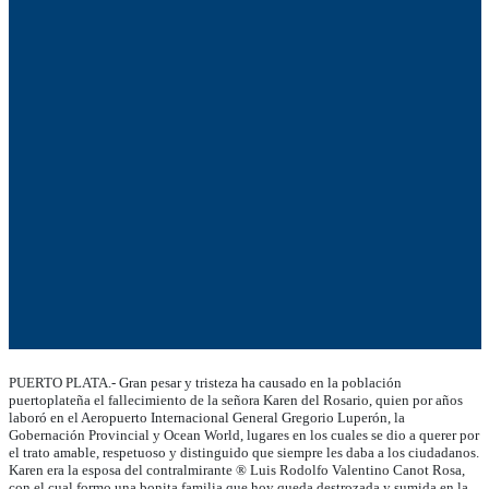
PUERTO PLATA.- Gran pesar y tristeza ha causado en la población
puertoplateña el fallecimiento de la señora Karen del Rosario, quien por años
laboró en el Aeropuerto Internacional General Gregorio Luperón, la
Gobernación Provincial y Ocean World, lugares en los cuales se dio a querer por
el trato amable, respetuoso y distinguido que siempre les daba a los ciudadanos.
Karen era la esposa del contralmirante ®️ Luis Rodolfo Valentino Canot Rosa,
con el cual formo una bonita familia que hoy queda destrozada y sumida en la