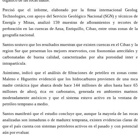
orgánico de las rocas madre.
Precisó que el informe, elaborado por la firma internacional Geolog
Technologies, con apoyo del Servicio Geológico Nacional (SGN) y técnicos de
Energía y Minas, analizó 159 muestras de afloramientos y recortes de
perforación en las cuencas de Azua, Enriquillo, Cibao, entre otras zonas de la
geografía nacional.
Santos sostuvo que los resultados muestran que existen cuencas en el Cibao y la
region Sur que presentan los mejores reservorios, con fisonomías arrecifales y
carbonatadas de buena calidad, caracterizadas por alta porosidad inter e
intrapartícula.
Asimismo, indicó que el análisis de filtraciones de petróleo en zonas como
Maleno e Higuerito evidenció que los hidrocarburos provienen de una roca
madre cretácica (que abarca desde hace 144 millones de años hasta hace 65
millones de años), rica en carbonatos, generada en ambientes marinos
moderadamente anóxicos y que el sistema estuvo activo en la ventana de
petróleo temprano a medio.
Santos manifestó que el estudio concluye que, aunque la mayoría de las rocas
analizadas son inmaduras o de madurez temprana, existen evidencias claras de
que el país cuenta con sistemas petroleros activos en el pasado y con potencial
aún por evaluar.