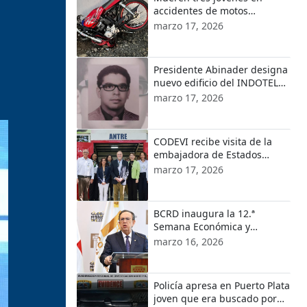
accidentes de motos
ocurridos en localidades de
marzo 17, 2026
Puerto Plata
Presidente Abinader designa
nuevo edificio del INDOTEL
con el nombre de Orlando
marzo 17, 2026
Martínez
CODEVI recibe visita de la
embajadora de Estados
Unidos en República
marzo 17, 2026
Dominicana y el encargado
de Negocios de EE.UU. en
Haití
BCRD inaugura la 12.ª
Semana Económica y
Financiera 2026
marzo 16, 2026
Policía apresa en Puerto Plata
joven que era buscado por