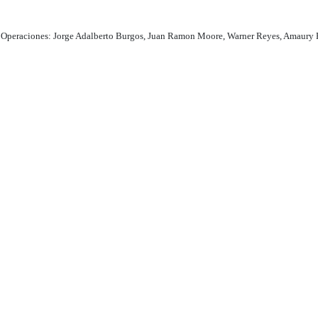
a y Operaciones: Jorge Adalberto Burgos, Juan Ramon Moore, Warner Reyes, Amaury 
.
Puerto Plata Digital..
Dirección del periódico digital, Puerto Plata, Rep. Dom.
Contáctanos
(809) 847-1599