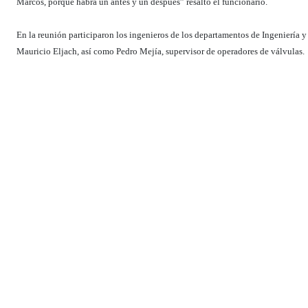
Marcos, porque habrá un antes y un después” resaltó el funcionario.
En la reunión participaron los ingenieros de los departamentos de Ingenierí
Mauricio Eljach, así como Pedro Mejía, supervisor de operadores de válvulas
Dirección de Comunicaciones y Relaciones Públicas, CORAAPPLATA