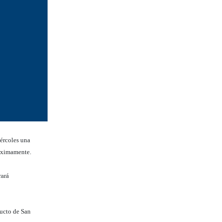
ércoles una
róximamente.
rará
ducto de San