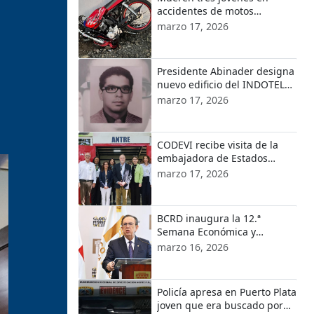
accidentes de motos
ocurridos en localidades de
marzo 17, 2026
Puerto Plata
Presidente Abinader designa
nuevo edificio del INDOTEL
con el nombre de Orlando
marzo 17, 2026
a
Martínez
CODEVI recibe visita de la
embajadora de Estados
Unidos en República
marzo 17, 2026
Dominicana y el encargado
de Negocios de EE.UU. en
Haití
BCRD inaugura la 12.ª
Semana Económica y
Financiera 2026
marzo 16, 2026
Policía apresa en Puerto Plata
joven que era buscado por