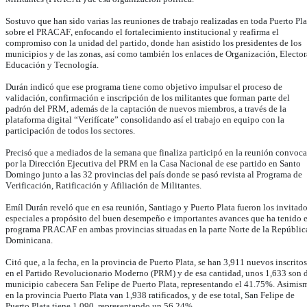
Sostuvo que han sido varias las reuniones de trabajo realizadas en toda Puerto Pla
sobre el PRACAF, enfocando el fortalecimiento institucional y reafirma el
compromiso con la unidad del partido, donde han asistido los presidentes de los
municipios y de las zonas, así como también los enlaces de Organización, Elector
Educación y Tecnología.
Durán indicó que ese programa tiene como objetivo impulsar el proceso de
validación, confirmación e inscripción de los militantes que forman parte del
padrón del PRM, además de la captación de nuevos miembros, a través de la
plataforma digital “Verifícate” consolidando así el trabajo en equipo con la
participación de todos los sectores.
Precisó que a mediados de la semana que finaliza participó en la reunión convoc
por la Dirección Ejecutiva del PRM en la Casa Nacional de ese partido en Santo
Domingo junto a las 32 provincias del país donde se pasó revista al Programa de
Verificación, Ratificación y Afiliación de Militantes.
Emíl Durán reveló que en esa reunión, Santiago y Puerto Plata fueron los invitad
especiales a propósito del buen desempeño e importantes avances que ha tenido e
programa PRACAF en ambas provincias situadas en la parte Norte de la Repúblic
Dominicana.
Citó que, a la fecha, en la provincia de Puerto Plata, se han 3,911 nuevos inscritos
en el Partido Revolucionario Moderno (PRM) y de esa cantidad, unos 1,633 son 
municipio cabecera San Felipe de Puerto Plata, representando el 41.75%. Asimis
en la provincia Puerto Plata van 1,938 ratificados, y de ese total, San Felipe de
Puerto Plata tiene 1,090, representando un 56.24%.