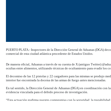
PUERTO PLATA.- Inspectores de la Dirección General de Aduanas (DGA) decomi
comercial de esta ciudad atlántica procedente de Estados Unidos.
De manera oficial, Aduanas a través de su cuenta de X (antiguo Twitter) @aduan
ocultas entre alimentos, utilizando técnicas de ocultamiento para evadir los co
El decomiso de las 12 pistolas y 22 cargadores para las mismas se produjo me
interior fue encontrada la docena de las armas de fuego antes mencionadas.
En tal sentido, la Dirección General de Aduanas (DGA) en coordinación con la 
evidencia vinculada para el debido proceso de investigación.
“Esta actuación reafirma nuestro compromiso con la seguridad, la trazabilidad y 
apoyado en equipos entrenados y tecnología”, subraya la entidad gubernament