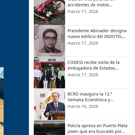
accidentes de motos
ocurridos en localidades de
marzo 17, 2026
Puerto Plata
Presidente Abinader designa
nuevo edificio del INDOTEL
con el nombre de Orlando
marzo 17, 2026
Martínez
CODEVI recibe visita de la
embajadora de Estados
Unidos en República
marzo 17, 2026
Dominicana y el encargado
de Negocios de EE.UU. en
Haití
BCRD inaugura la 12.ª
Semana Económica y
Financiera 2026
marzo 16, 2026
Policía apresa en Puerto Plata
joven que era buscado por