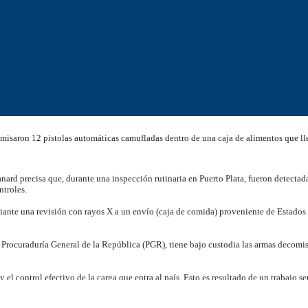
saron 12 pistolas automáticas camufladas dentro de una caja de alimentos que ll
ard precisa que, durante una inspección rutinaria en Puerto Plata, fueron detectad
ntroles.
diante una revisión con rayos X a un envío (caja de comida) proveniente de Estados
Procuraduría General de la República (PGR), tiene bajo custodia las armas decomis
el control efectivo de la carga que entra al país. Esto es resultado de un trabajo se
al.