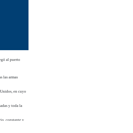
egó al puerto
as las armas
 Unidos, en cuyo
adas y toda la
rio, constante y