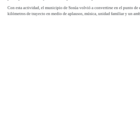
Con esta actividad, el municipio de Sosúa volvió a convertirse en el punto de 
kilómetros de trayecto en medio de aplausos, música, unidad familiar y un am
El periodista Júnior Henríquez reportó que el evento contó con un eficiente dis
durante toda la jornada, ya que en cada edición del “Sosúa 10K” incrementa el 