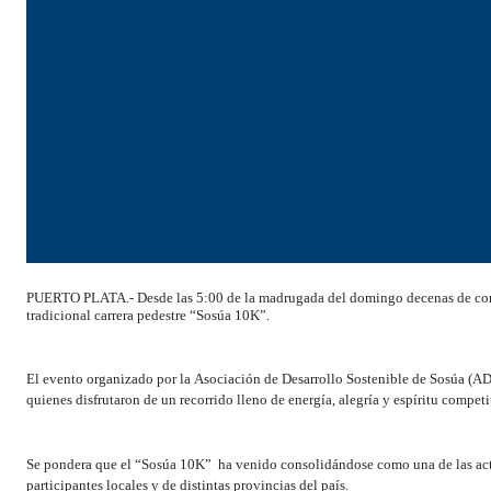
PUERTO PLATA.- Desde las 5:00 de la madrugada del domingo decenas de corred
tradicional carrera pedestre “Sosúa 10K”.
El evento organizado por la Asociación de Desarrollo Sostenible de Sosúa (AD
quienes disfrutaron de un recorrido lleno de energía, alegría y espíritu competi
Se pondera que el “Sosúa 10K” ha venido consolidándose como una de las acti
participantes locales y de distintas provincias del país.