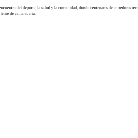
encuentro del deporte, la salud y la comunidad, donde centenares de corredores reco
biente de camaradería.
positivo de seguridad, hidratación y asistencia médica, garantizando el bienestar d
espíritu deportivo en esa ciudad turística.
Puerto Plata Digital..