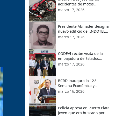
accidentes de motos
ocurridos en localidades de
marzo 17, 2026
Puerto Plata
Presidente Abinader designa
nuevo edificio del INDOTEL
con el nombre de Orlando
marzo 17, 2026
Martínez
CODEVI recibe visita de la
embajadora de Estados
Unidos en República
marzo 17, 2026
Dominicana y el encargado
de Negocios de EE.UU. en
Haití
BCRD inaugura la 12.ª
Semana Económica y
Financiera 2026
marzo 16, 2026
Policía apresa en Puerto Plata
joven que era buscado por