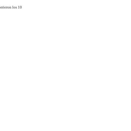
rrieron los 10
e los corredores