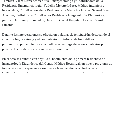
También, Clara Mercedes Ventura, Emergencióloga y Coordinadora de la
Residencia Emergenciología; Yudelka Merette López, Médico internista e
intensivista, Coordinadora de la Residencia de Medicina Interna, Samael Suero
Almonte, Radiólogo y Coordinador Residencia Imagenología Diagnostica,
junto al Dr. Johnny Hernández, Director General Hospital Docente Ricardo
Limardo.
Durante las intervenciones se ofrecieron palabras de felicitación, destacando el
compromiso, la entrega y el crecimiento profesional de los médicos
promovidos, procediéndose a la tradicional entrega de reconocimientos por
parte de los residentes a sus maestros y coordinadores.
En el acto se anunció con orgullo el nacimiento de la primera residencia de
Imagenología Diagnóstica del Centro Médico Bournigal, un nuevo programa de
formación médica que marca un hito en la expansión académica de la
institución, y que fortalece aún más su compromiso con el desarrollo del talento
médico y la atención integral en salud.
El doctor José Natalio Redondo motivó a los nuevos especialistas a ejercer con
ética, humanidad y responsabilidad, destacando que el Centro Médico
Bournigal reafirma así su compromiso con la excelencia académica, la docencia
médica y la formación de profesionales de salud que impacten positivamente en
el sistema sanitario de la República Dominicana.