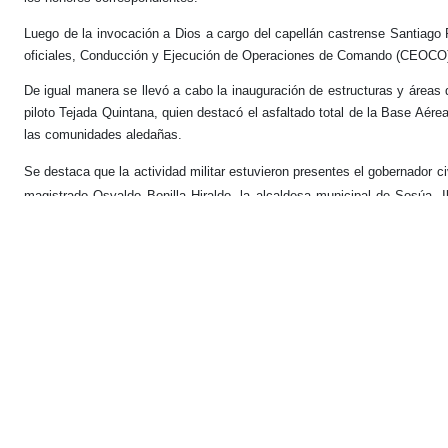
Luego de la invocación a Dios a cargo del capellán castrense Santiago R
oficiales, Conducción y Ejecución de Operaciones de Comando (CEOCO),
De igual manera se llevó a cabo la inauguración de estructuras y áreas 
piloto Tejada Quintana, quien destacó el asfaltado total de la Base Aérea
las comunidades aledañas.
Se destaca que la actividad militar estuvieron presentes el gobernador civi
magistrado Osvaldo Bonilla Hiraldo, la alcaldesa municipal de Sosúa,
Galay, entre otras personalidades invitadas.