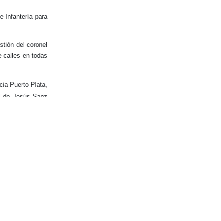
e Infantería para
stión del coronel
e calles en todas
ncia Puerto Plata,
el de Jesús Sanz