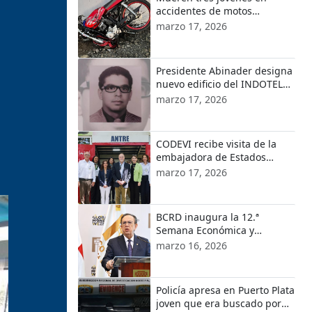
accidentes de motos
ocurridos en localidades de
marzo 17, 2026
Puerto Plata
s
Presidente Abinader designa
nuevo edificio del INDOTEL
con el nombre de Orlando
marzo 17, 2026
Martínez
CODEVI recibe visita de la
embajadora de Estados
Unidos en República
marzo 17, 2026
Dominicana y el encargado
de Negocios de EE.UU. en
Haití
BCRD inaugura la 12.ª
Semana Económica y
Financiera 2026
marzo 16, 2026
Policía apresa en Puerto Plata
joven que era buscado por