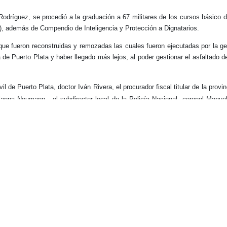
odríguez, se procedió a la graduación a 67 militares de los cursos básico d
 además de Compendio de Inteligencia y Protección a Dignatarios.
que fueron reconstruidas y remozadas las cuales fueron ejecutadas por la ge
 de Puerto Plata y haber llegado más lejos, al poder gestionar el asfaltado d
l de Puerto Plata, doctor Iván Rivera, el procurador fiscal titular de la provi
 Ilanna Neumann,
el subdirector local de la Policía Nacional, coronel Manu