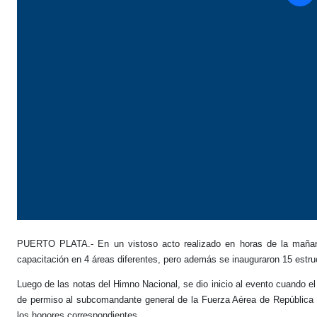
PUERTO PLATA.- En un vistoso acto realizado en horas de la mañana 
capacitación en 4 áreas diferentes, pero además se inauguraron 15 estr
Luego de las notas del Himno Nacional, se dio inicio al evento cuando el 
de permiso al subcomandante general de la Fuerza Aérea de República D
los honores correspondientes.