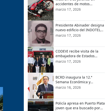
accidentes de motos
ocurridos en localidades de
marzo 17, 2026
Puerto Plata
Presidente Abinader designa
nuevo edificio del INDOTEL
con el nombre de Orlando
marzo 17, 2026
Martínez
CODEVI recibe visita de la
embajadora de Estados
Unidos en República
marzo 17, 2026
Dominicana y el encargado
de Negocios de EE.UU. en
Haití
BCRD inaugura la 12.ª
Semana Económica y
Financiera 2026
marzo 16, 2026
Policía apresa en Puerto Plata
joven que era buscado por