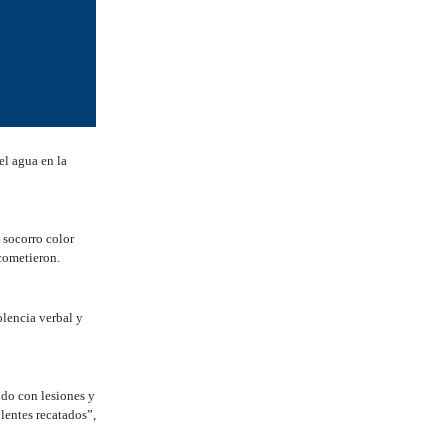
el agua en la
 socorro color
 cometieron.
olencia verbal y
ndo con lesiones y
lentes recatados”,