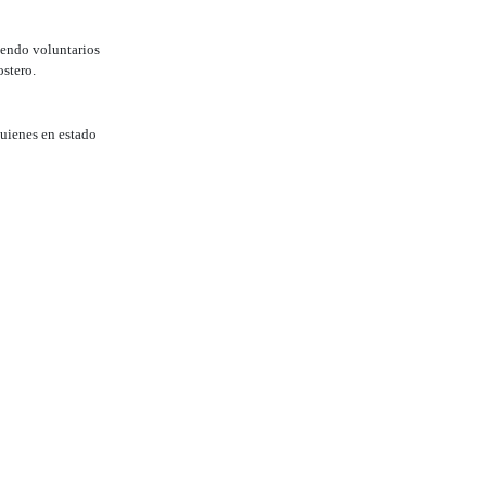
iendo voluntarios
ostero.
quienes en estado