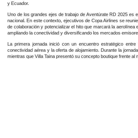
y Ecuador.
Uno de los grandes ejes de trabajo de Aventúrate RD 2025 es el f
nacional. En este contexto, ejecutivos de Copa Airlines se reun
de colaboración y potencializar el hito que marcará la aerolínea
ampliando la conectividad y diversificando los mercados emisore
La primera jornada inició con un encuentro estratégico entre 
conectividad aérea y la oferta de alojamiento. Durante la jorna
mientras que Villa Taina presentó su concepto boutique frente al ma
El evento en su primer día concluirá con una fiesta acogida p
oportunidad de disfrutar de la hospitalidad local y explorar la vida
La CEO de Aventúrate, Jakaira Cid, destacó la relevancia de la 
de oportunidades para el turismo dominicano”.
Con este dinamismo, Aventúrate RD 2025 reafirma a Puerto Pl
fortaleciendo su liderazgo como escenario de intercambio intern
profesionales del turismo que buscan estrechar lazos comerci
industria, con la conectividad aérea como pilar fundamental para 