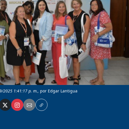
/9/2025 1:41:17 p. m.,
por Edgar Lantigua