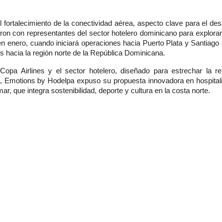
ortalecimiento de la conectividad aérea, aspecto clave para el desar
ieron con representantes del sector hotelero dominicano para explora
 en enero, cuando iniciará operaciones hacia Puerto Plata y Santiago 
s hacia la región norte de la República Dominicana.
Copa Airlines y el sector hotelero, diseñado para estrechar la rel
da, Emotions by Hodelpa expuso su propuesta innovadora en hospital
r, que integra sostenibilidad, deporte y cultura en la costa norte.
or el hotel Viva Wyndham Tangerine Cabarete, donde los participan
 nocturna de la zona norte en este vibrante destino turístico.
jornada, señalando que “ha sido un día productivo, de gran intercamb
ata como destino anfitrión y referente del turismo sostenible 
acional. Durante tres días, el evento será punto de encuentro impr
ales, generar nuevas alianzas estratégicas y explorar tendencias 
la expansión del destino.