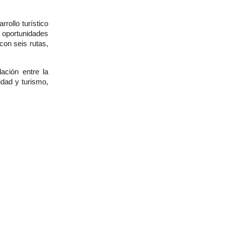
rollo turístico
r oportunidades
con seis rutas,
ación entre la
idad y turismo,
tes tendrán la
io y generación
y de aventura,
escindible para
globales de la