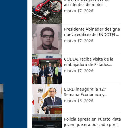
accidentes de motos
ocurridos en localidades de
marzo 17, 2026
Puerto Plata
Presidente Abinader designa
nuevo edificio del INDOTEL
con el nombre de Orlando
marzo 17, 2026
Martínez
CODEVI recibe visita de la
embajadora de Estados
Unidos en República
marzo 17, 2026
Dominicana y el encargado
de Negocios de EE.UU. en
Haití
BCRD inaugura la 12.ª
Semana Económica y
Financiera 2026
marzo 16, 2026
Policía apresa en Puerto Plata
joven que era buscado por