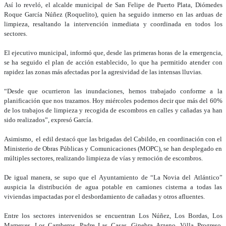
Así lo reveló, el alcalde municipal de San Felipe de Puerto Plata, Diómedes
Roque García Núñez (Roquelito), quien ha seguido inmerso en las arduas de
limpieza, resaltando la intervención inmediata y coordinada en todos los
sectores.
El ejecutivo municipal, informó que, desde las primeras horas de la emergencia,
se ha seguido el plan de acción establecido, lo que ha permitido atender con
rapidez las zonas más afectadas por la agresividad de las intensas lluvias.
“Desde que ocurrieron las inundaciones, hemos trabajado conforme a la
planificación que nos trazamos. Hoy miércoles podemos decir que más del 60%
de los trabajos de limpieza y recogida de escombros en calles y cañadas ya han
sido realizados”, expresó García.
Asimismo, el edil destacó que las brigadas del Cabildo, en coordinación con el
Ministerio de Obras Públicas y Comunicaciones (MOPC), se han desplegado en
múltiples sectores, realizando limpieza de vías y remoción de escombros.
De igual manera, se supo que el Ayuntamiento de “La Novia del Atlántico”
auspicia la distribución de agua potable en camiones cisterna a todas las
viviendas impactadas por el desbordamiento de cañadas y otros afluentes.
Entre los sectores intervenidos se encuentran Los Núñez, Los Bordas, Los
Mameyes, Los Camberos, Padre Las Casas, Ginebra Arzeno, Villa Progreso,