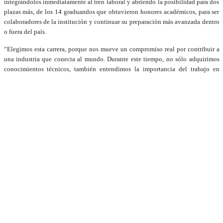
integrándolos inmediatamente al tren laboral y abriendo la posibilidad para dos
plazas más, de los 14 graduandos que obtuvieron honores académicos, para ser
colaboradores de la institución y continuar su preparación más avanzada dentro
o fuera del país.
“Elegimos esta carrera, porque nos mueve un compromiso real por contribuir a
una industria que conecta al mundo. Durante este tiempo, no sólo adquirimos
conocimientos técnicos, también entendimos la importancia del trabajo en
equipo, de la seguridad y de la eficiencia que debe llevar consigo cada proceso.
Iniciamos una nueva etapa en la que nos llevamos con nosotros el conocimiento
y la plena certeza de que el éxito de esta industria depende de personas
comprometidas” manifestó Díaz Santana.
Al acto de la Décimo Segunda graduación extraordinaria de los estudiantes de
la carrera Técnico Superior en Administración Aeronáutica, además del director
general del IDAC, Igor Rodríguez y de la directora de la ASCA, Clara
Fernández, participó el ministro de Educación Superior, Ciencia y Tecnología
(MESCyT), Franklin García Fermín.
El titular del MESCyT sostuvo, al respecto: “Esta academia tiene el propósito
fundamental de desarrollar programas académicos especializados y de
educación continuada, tiene disponible una plataforma virtual clases en línea y
también de manera presencial. Ha cumplido con el proceso formativo de esta