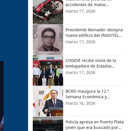
accidentes de motos
ocurridos en localidades de
marzo 17, 2026
Puerto Plata
Presidente Abinader designa
nuevo edificio del INDOTEL
con el nombre de Orlando
marzo 17, 2026
Martínez
CODEVI recibe visita de la
embajadora de Estados
Unidos en República
marzo 17, 2026
Dominicana y el encargado
de Negocios de EE.UU. en
Haití
BCRD inaugura la 12.ª
Semana Económica y
Financiera 2026
marzo 16, 2026
Policía apresa en Puerto Plata
joven que era buscado por