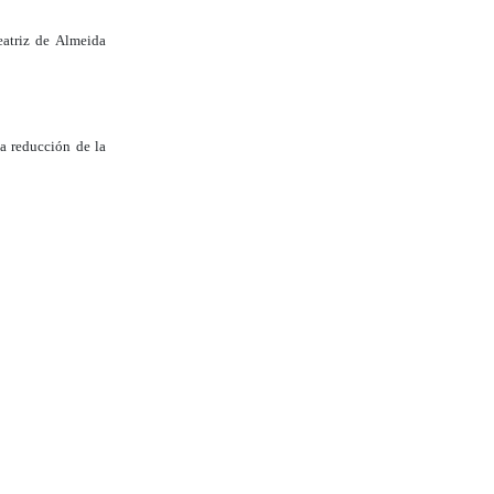
eatriz de Almeida
la reducción de la
n Dual de América
n dual.
ral, sentando las
una gestión activa
turo de Calidad en
a planificación de