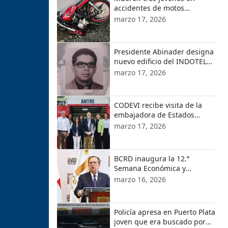
accidentes de motos
ocurridos en localidades de
marzo 17, 2026
Puerto Plata
Presidente Abinader designa
nuevo edificio del INDOTEL
con el nombre de Orlando
marzo 17, 2026
Martínez
CODEVI recibe visita de la
embajadora de Estados
Unidos en República
marzo 17, 2026
Dominicana y el encargado
de Negocios de EE.UU. en
Haití
BCRD inaugura la 12.ª
Semana Económica y
Financiera 2026
marzo 16, 2026
e
Policía apresa en Puerto Plata
joven que era buscado por