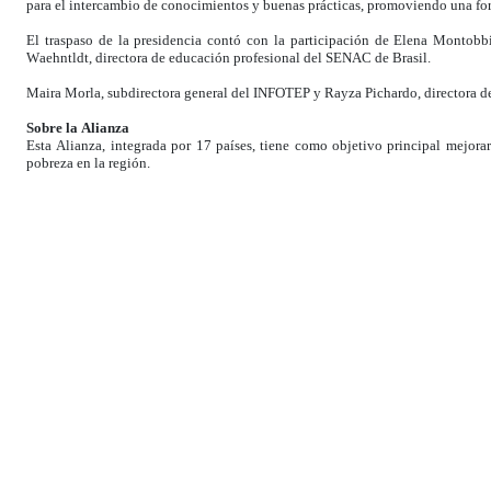
para el intercambio de conocimientos y buenas prácticas, promoviendo una for
El traspaso de la presidencia contó con la participación de Elena Montobbi
Waehntldt, directora de educación profesional del SENAC de Brasil.
Maira Morla, subdirectora general del INFOTEP y Rayza Pichardo, directora de
Sobre la Alianza
Esta Alianza, integrada por 17 países, tiene como objetivo principal mejorar
pobreza en la región.
Afirman país se posiciona como referente regional en Formación Dual
·
INFOTEP resalta logros durante presidencia de la Alianza para la Formac
Santo Domingo. – El Instituto Nacional de Formación Técnico Profesional (
Latina y el Caribe, tras liderar durante más de un año (febrero 2024-marzo 2025
Durante su gestión, el organismo impulsó la articulación de políticas públicas,
El liderazgo del INFOTEP permitió consolidar avances significativos en la 
bases para su expansión en América Latina y el Caribe.
El director general de INFOTEP, Rafael Santos Badía, destacó que este período
y estratégica.
Entre los principales logros de esta etapa se encuentran la organización de l
la Formación Dual”.
En el evento participaron 28representantes de nueve países, y la realización 