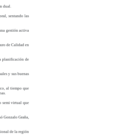
n dual.
ral, sentando las
una gestión activa
turo de Calidad en
a planificación de
uales y sus buenas
co, al tiempo que
nas.
o semi virtual que
esó Gonzalo Graña,
ional de la región