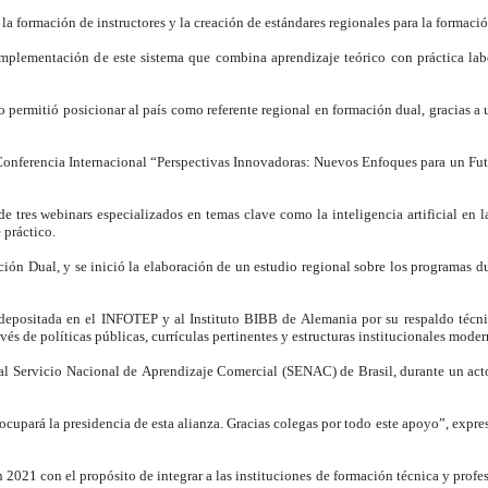
 la formación de instructores y la creación de estándares regionales para la formació
implementación de este sistema que combina aprendizaje teórico con práctica labo
 permitió posicionar al país como referente regional en formación dual, gracias a 
a Conferencia Internacional “Perspectivas Innovadoras: Nuevos Enfoques para un Fu
de tres webinars especializados en temas clave como la inteligencia artificial en l
 práctico.
ón Dual, y se inició la elaboración de un estudio regional sobre los programas d
 depositada en el INFOTEP y al Instituto BIBB de Alemania por su respaldo técni
vés de políticas públicas, currículas pertinentes y estructuras institucionales moder
a al Servicio Nacional de Aprendizaje Comercial (SENAC) de Brasil, durante un act
cupará la presidencia de esta alianza. Gracias colegas por todo este apoyo”, expr
2021 con el propósito de integrar a las instituciones de formación técnica y profes