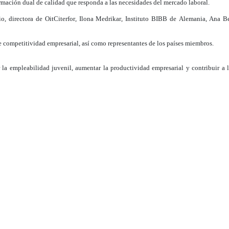
mación dual de calidad que responda a las necesidades del mercado laboral.
o, directora de OitCiterfor, Ilona Medrikar, Instituto BIBB de Alemania, Ana B
 competitividad empresarial, así como representantes de los países miembros.
 la empleabilidad juvenil, aumentar la productividad empresarial y contribuir a 
ión Dual en América Latina y el Caribe
INFOTEP) transfirió la presidencia Pro Tempore de la Alianza para la Formació
) iniciativas clave que fortalecieron este modelo formativo en la región.
 la formación de instructores y la creación de estándares regionales para la formació
implementación de este sistema que combina aprendizaje teórico con práctica labo
 permitió posicionar al país como referente regional en formación dual, gracias a 
a Conferencia Internacional “Perspectivas Innovadoras: Nuevos Enfoques para un Fu
de tres webinars especializados en temas clave como la inteligencia artificial en l