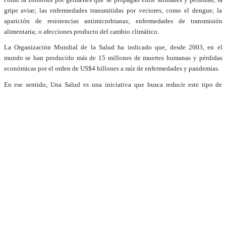
gripe aviar; las enfermedades transmitidas por vectores, como el dengue; la
aparición de resistencias antimicrobianas; enfermedades de transmisión
alimentaria; o afecciones producto del cambio climático.
La Organización Mundial de la Salud ha indicado que, desde 2003, en el
mundo se han producido más de 15 millones de muertes humanas y pérdidas
económicas por el orden de US$4 billones a raíz de enfermedades y pandemias.
En ese sentido, Una Salud es una iniciativa que busca reducir este tipo de
impacto, y la Unión Europea junto al organismo del Estado francés quiere
fortalecer este campo de acción en República Dominicana.
La organización informó que en los próximos meses seguirá realizando
actividades de la mano de organismos y especialistas dominicanos para seguir
fortaleciendo esta área tan relevante de la salud pública.
Expertise France es una agencia de cooperación técnica del Estado francés que
desde 2015 se encarga de apoyar en distintas partes del mundo políticas
públicas sostenibles en materias como gobernabilidad, seguridad, salud,
educación y acción climática…
Sobre el
Proyecto de apoyo al fortalecimiento de la resiliencia de los sistemas
de salud y protección social en la República Dominicana