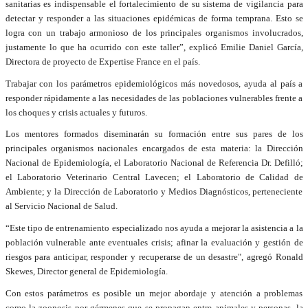
sanitarias es indispensable el fortalecimiento de su sistema de vigilancia para
detectar y responder a las situaciones epidémicas de forma temprana. Esto se
logra con un trabajo armonioso de los principales organismos involucrados,
justamente lo que ha ocurrido con este taller”, explicó Emilie Daniel García,
Directora de proyecto de Expertise France en el país.
Trabajar con los parámetros epidemiológicos más novedosos, ayuda al país a
responder rápidamente a las necesidades de las poblaciones vulnerables frente a
los choques y crisis actuales y futuros.
Los mentores formados diseminarán su formación entre sus pares de los
principales organismos nacionales encargados de esta materia: la Dirección
Nacional de Epidemiología, el Laboratorio Nacional de Referencia Dr. Defilló;
el Laboratorio Veterinario Central Lavecen; el Laboratorio de Calidad de
Ambiente; y la Dirección de Laboratorio y Medios Diagnósticos, perteneciente
al Servicio Nacional de Salud.
“Este tipo de entrenamiento especializado nos ayuda a mejorar la asistencia a la
población vulnerable ante eventuales crisis; afinar la evaluación y gestión de
riesgos para anticipar, responder y recuperarse de un desastre", agregó Ronald
Skewes, Director general de Epidemiología.
Con estos parámetros es posible un mejor abordaje y atención a problemas
como la zoonosis por gérmenes que se propagan entre animales y personas, la