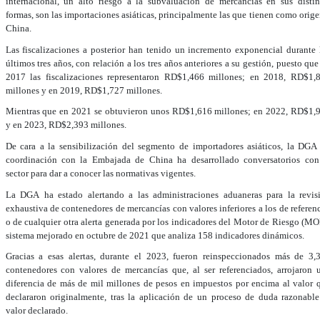
internacional, un alto riesgo a la subvaluación de mercancías en sus distin
formas, son las importaciones asiáticas, principalmente las que tienen como orige
China.
Las fiscalizaciones a posterior han tenido un incremento exponencial durante 
últimos tres años, con relación a los tres años anteriores a su gestión, puesto que
2017 las fiscalizaciones representaron RD$1,466 millones; en 2018, RD$1,
millones y en 2019, RD$1,727 millones.
Mientras que en 2021 se obtuvieron unos RD$1,616 millones; en 2022, RD$1,
y en 2023, RD$2,393 millones.
De cara a la sensibilización del segmento de importadores asiáticos, la DGA
coordinación con la Embajada de China ha desarrollado conversatorios con
sector para dar a conocer las normativas vigentes.
La DGA ha estado alertando a las administraciones aduaneras para la revis
exhaustiva de contenedores de mercancías con valores inferiores a los de referenc
o de cualquier otra alerta generada por los indicadores del Motor de Riesgo (MO
sistema mejorado en octubre de 2021 que analiza 158 indicadores dinámicos.
Gracias a esas alertas, durante el 2023, fueron reinspeccionados más de 3,
contenedores con valores de mercancías que, al ser referenciados, arrojaron 
diferencia de más de mil millones de pesos en impuestos por encima al valor 
declararon originalmente, tras la aplicación de un proceso de duda razonable
valor declarado.