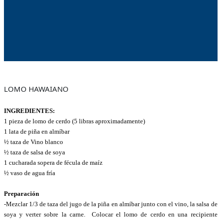
LOMO HAWAIANO
INGREDIENTES:
1 pieza de lomo de cerdo (5 libras aprox
imadamente
)
1
lata
de piña en almíbar
½ taza de Vino blanco
½ taza de salsa de soya
1 cucharada sopera de fécula de maíz
½ vaso de agua fría
Preparación
-Mezclar 1/3 de taza
del
jugo de la piña en almíbar junto con el vino
,
la salsa de
soya
y verter sobre la carne. C
olocar el lomo de cerdo en
una recipiente