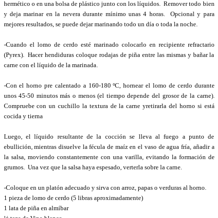
hermético
o en una bolsa de plástico
junto con
los líquidos
. R
emover todo bien
y deja marinar
en la nevera
durante mínimo unas 4 horas
. Opcional y para
mejores resultados, se puede dejar marinando todo un día o toda la noche.
-Cuando el lomo de cerdo esté marinado colocarlo en
recipiente refractario
(Pyrex). Hacer hendiduras coloque rodajas de piña entre las mismas y bañar la
carne con el líquido de la marinada.
-Con el horno pre calentado a 160-180
ºC
, hornear el lomo de cerdo durante
unos 45-50 minutos más o menos (el tiempo depende del grosor de la carne).
Compruebe con
un
cuchillo la
textura de la
carne
y
retirarla del horno si está
cocida y tierna
Luego, el líquido resultante de la cocción se lleva al fuego a punto de
ebullición, mientras disuelve la fécula de maíz en el vaso de agua fría, añadir a
la salsa, moviendo constantemente con una varilla, evitando la formación de
grumos. Una vez que la salsa haya espesado, verterla sobre la carne.
-
Coloque en un platón adecuado y sirva
con arroz, papas o verduras al horno
.
1 pieza de lomo de cerdo (5 libras aprox
imadamente
)
1
lata
de piña en almíbar