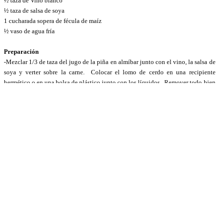
½ taza de Vino blanco
½ taza de salsa de soya
1 cucharada sopera de fécula de maíz
½ vaso de agua fría
Preparación
-Mezclar 1/3 de taza
del
jugo de la piña en almíbar junto con el vino
,
la salsa de
soya
y verter sobre la carne. C
olocar el lomo de cerdo en
una recipiente
hermético
o en una bolsa de plástico
junto con
los líquidos
. R
emover todo bien
y deja marinar
en la nevera
durante mínimo unas 4 horas
. Opcional y para
mejores resultados, se puede dejar marinando todo un día o toda la noche.
-Cuando el lomo de cerdo esté marinado colocarlo en
recipiente refractario
(Pyrex). Hacer hendiduras coloque rodajas de piña entre las mismas y bañar la
carne con el líquido de la marinada.
-Con el horno pre calentado a 160-180
ºC
, hornear el lomo de cerdo durante
unos 45-50 minutos más o menos (el tiempo depende del grosor de la carne).
Compruebe con
un
cuchillo la
textura de la
carne
y
retirarla del horno si está
cocida y tierna
Luego, el líquido resultante de la cocción se lleva al fuego a punto de