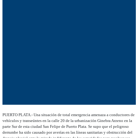
PUERTO PLATA.- Una situación de total emergencia amenaza a conductores de
vehículos y transeúntes en la calle 20 de la urbanización Ginebra Arzeno en la
parte Sur de esta ciudad San Felipe de Puerto Plata. Se supo que el peligroso
derrumbe ha sido causado por averías en las líneas sanitarias y obstrucción del