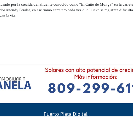
ado por la crecida del afluente conocido como “El Caño de Monga” en la carreter
or Aneudy Peralta, en ese tramo carretero cada vez que llueve se registran dificult
yan la vía.
Puerto Plata Digital..
Dirección del periódico digital, Puerto Plata, Rep. Dom.