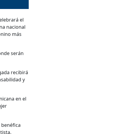
elebrará el
na nacional
menino más
donde serán
gada recibirá
sabilidad y
nicana en el
jer
a benéfica
tista.