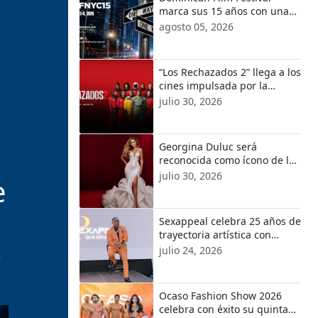
marca sus 15 años con una
edición de estrenos,
agosto 05, 2026
competencias y nuevas voces
“Los Rechazados 2” llega a los
cines impulsada por la
franquicia dominicana más
julio 30, 2026
taquillera del 2025
Georgina Duluc será
reconocida como ícono de la
Moda Dominicana en los
julio 30, 2026
e
Premios a la Moda
Dominicana 2026
Sexappeal celebra 25 años de
trayectoria artística con
nuevo álbum, renovación de
julio 24, 2026
e
su equipo y conciertos
conmemorativos
Ocaso Fashion Show 2026
celebra con éxito su quinta