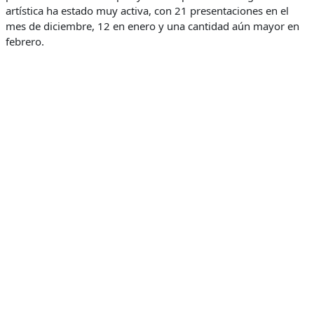
artística ha estado muy activa, con 21 presentaciones en el
mes de diciembre, 12 en enero y una cantidad aún mayor en
febrero.
Ronny Manuel se mantiene trabajando en el estudio de
grabación en lo que será su primer álbum musical, donde
estarán los temas que forman parte de su ya conocido
repertorio, como: “Maldita traición”, “Tú lo decidiste”, “Jamás
vuelvo contigo”, “Prometiste volver” y “El chamaquito del
sonido”.
Con esas canciones, el bachatero se ha posicionado en el
gusto popular, teniendo una fuerte presencia en la región del
Cibao. Además, cuenta con un equipo de trabajo que incluye
mánager, estilista, community manager y personal de apoyo,
lo que ha fortalecido la proyección y posicionamiento de su
carrera.