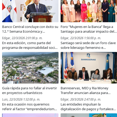
Franca Industrial de Puerto Plata, se
consolida como una figura clave en
el desarrollo económico, turístico e
industrial de la región Norte.
Banco Central concluye con éxito su
Foro “Mujeres en la Banca” llega a
12.ª Semana Económica y
Santiago para analizar impacto del
Financiera, con 10,082 visitantes
liderazgo femenino en el sector
Edgar
, 22/3/2026 2:01:00 p. m.
Edgar
, 22/3/2026 1:56:00 p. m.
financiero del Cibao
En esta edición, como parte del
Santiago será sede de un foro clave
programa de responsabilidad social
sobre liderazgo femenino e
Aula Central, que se integra al
inclusión financiera en la banca.
movimiento internacional Global
Money Week, la #sefBCRD alcanzó
un total de 10,082 visitantes.
Guía rápida para no fallar al invertir
Banreservas, MIO y Ria Money
en proyectos urbanísticos
Transfer anuncian alianza para
fortalecer remesas e inclusión
Luis
, 22/3/2026 1:32:00 p. m.
Edgar
, 20/3/2026 2:47:00 p. m.
financiera
En esta ocasión nos queremos
Las entidades impulsan la
referir al factor “emprendedurismo
digitalización de pagos y fortalecen
urbanístico” y, en ese contexto, es
el ecosistema de remesas en el país.