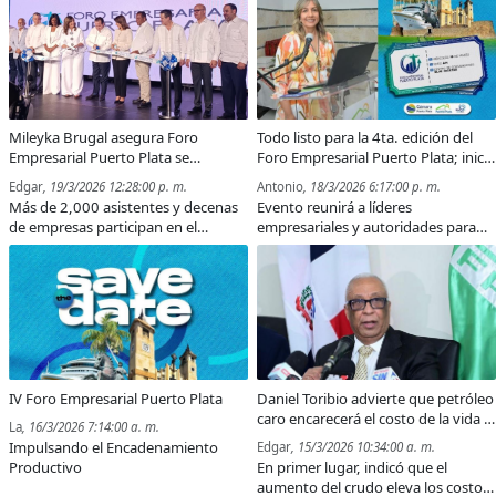
imperativo advertir a los inversores
sobre los criterios legales y técnicos
que deben validar antes de lanzarse
a aceptar ofertas aparentemente
jugosas, pero que a la larga podrían
ocasionarle más dolores de cabezas
que satisfacciones.
Mileyka Brugal asegura Foro
Todo listo para la 4ta. edición del
Empresarial Puerto Plata se
Foro Empresarial Puerto Plata; inicia
consolida como un espacio para el
este miércoles
Edgar
, 19/3/2026 12:28:00 p. m.
Antonio
, 18/3/2026 6:17:00 p. m.
crecimiento empresarial de la
Más de 2,000 asistentes y decenas
Evento reunirá a líderes
provincia
de empresas participan en el
empresariales y autoridades para
principal encuentro de negocios de
impulsar el desarrollo económico y
Puerto Plata.
las oportunidades de negocios en la
provincia.
IV Foro Empresarial Puerto Plata
Daniel Toribio advierte que petróleo
caro encarecerá el costo de la vida y
La
, 16/3/2026 7:14:00 a. m.
presionará las finanzas públicas
Impulsando el Encadenamiento
Edgar
, 15/3/2026 10:34:00 a. m.
Productivo
En primer lugar, indicó que el
aumento del crudo eleva los costos