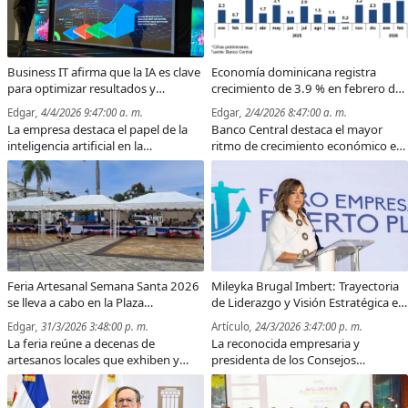
Business IT afirma que la IA es clave
Economía dominicana registra
para optimizar resultados y
crecimiento de 3.9 % en febrero de
sostenibilidad en la banca
2026, informó el Banco Central
Edgar
, 4/4/2026 9:47:00 a. m.
Edgar
, 2/4/2026 8:47:00 a. m.
La empresa destaca el papel de la
Banco Central destaca el mayor
inteligencia artificial en la
ritmo de crecimiento económico en
transformación del sector
once meses, impulsado por
financiero y la mejora de la
sectores clave.
eficiencia operativa.
Feria Artesanal Semana Santa 2026
Mileyka Brugal Imbert: Trayectoria
se lleva a cabo en la Plaza
de Liderazgo y Visión Estratégica en
Independencia
el Impulso Empresarial del Cibao
Edgar
, 31/3/2026 3:48:00 p. m.
Artículo
, 24/3/2026 3:47:00 p. m.
La feria reúne a decenas de
La reconocida empresaria y
artesanos locales que exhiben y
presidenta de los Consejos
venden sus creaciones durante la
Directivos de la Cámara de
Semana Santa.
Comercio de Puerto Plata y la Zona