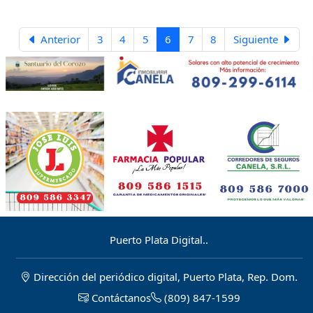
del transporte local. En una
economía importadora y altamente
dependiente del transporte
Anterior
3
4
5
6
7
8
Siguiente
terrestre como la dominicana, el
encarecimiento del combustible
incrementa el costo de mover
mercancías, distribuir alimentos,
trasladar insumos y operar el
aparato productivo.
Puerto Plata Digital..
Dirección del periódico digital, Puerto Plata, Rep. Dom.
Contáctanos
(809) 847-1599