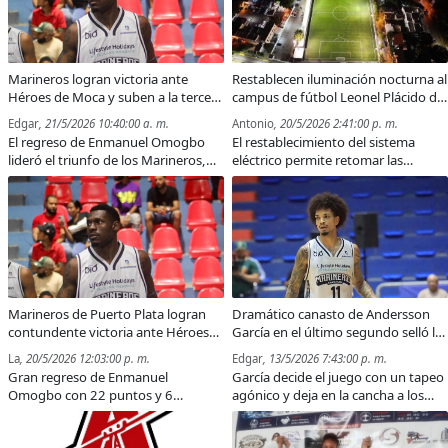
Marineros logran victoria ante
Restablecen iluminación nocturna al
Héroes de Moca y suben a la tercera
campus de fútbol Leonel Plácido de
posición
Puerto Plata
Edgar
, 21/5/2026 10:40:00 a. m.
Antonio
, 20/5/2026 2:41:00 p. m.
El regreso de Enmanuel Omogbo
El restablecimiento del sistema
lideró el triunfo de los Marineros,
eléctrico permite retomar las
que dominaron a los Héroes de
prácticas y actividades nocturnas en
Moca y fortalecieron sus
el principal campo de fútbol de
aspiraciones clasificatorias.
Puerto Plata.
Marineros de Puerto Plata logran
Dramático canasto de Andersson
contundente victoria ante Héroes
García en el último segundo selló la
de Moca y suben al tercer puesto
victoria de los Marineros de Puerto
La
, 20/5/2026 12:03:00 p. m.
Edgar
, 13/5/2026 7:43:00 p. m.
Plata sobre los Reales de La Vega
Gran regreso de Enmanuel
García decide el juego con un tapeo
Omogbo con 22 puntos y 6
agónico y deja en la cancha a los
rebotes.
Reales.