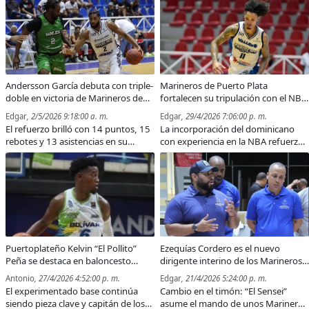
figura.
Andersson García debuta con triple-
Marineros de Puerto Plata
doble en victoria de Marineros de
fortalecen su tripulación con el NBA
Puerto Plata
Andersson García
Edgar
, 2/5/2026 9:18:00 a. m.
Edgar
, 29/4/2026 7:06:00 p. m.
El refuerzo brilló con 14 puntos, 15
La incorporación del dominicano
rebotes y 13 asistencias en su
con experiencia en la NBA refuerza
primer partido de la temporada.
a los Marineros como serios
aspirantes al título de la Súper Liga
2026.
Puertoplateño Kelvin “El Pollito”
Ezequías Cordero es el nuevo
Peña se destaca en baloncesto
dirigente interino de los Marineros
superior de Venezuela
de Puerto Plata
Antonio
, 27/4/2026 4:52:00 p. m.
Edgar
, 21/4/2026 5:24:00 p. m.
El experimentado base continúa
Cambio en el timón: “El Sensei”
siendo pieza clave y capitán de los
asume el mando de unos Marineros