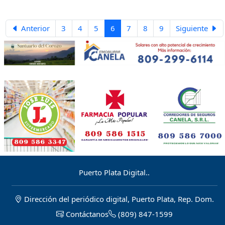
Centauros, destacándose con
invictos.
sólidas actuaciones en la Superliga
Profesional de Baloncesto de
Anterior
3
4
5
6
7
8
9
Siguiente
Venezuela.
Puerto Plata Digital..
Dirección del periódico digital, Puerto Plata, Rep. Dom.
Contáctanos
(809) 847-1599