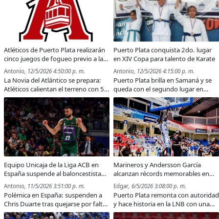
Atléticos de Puerto Plata realizarán
Puerto Plata conquista 2do. lugar
cinco juegos de fogueo previo a la
en XIV Copa para talento de Karate
temporada 2026 de la Liga de
Antonio
, 12/5/2026 4:50:00 p. m.
Antonio
, 12/5/2026 4:15:00 p. m.
Verano
La Novia del Atlántico se prepara:
Puerto Plata brilla en Samaná y se
Atléticos calientan el terreno con 5
queda con el segundo lugar en
partidos clave
importante torneo de karate.
Equipo Unicaja de la Liga ACB en
Marineros y Andersson García
España suspende al baloncestista
alcanzan récords memorables en
puertoplateño Chris Duarte
triunfo sobre Leones de Santo
Antonio
, 11/5/2026 3:51:00 p. m.
Edgar
, 6/5/2026 3:08:00 p. m.
Domingo
Polémica en España: suspenden a
Puerto Plata remonta con autoridad
Chris Duarte tras quejarse por falta
y hace historia en la LNB con una
de minutos en Unicaja.
actuación estelar de su principal