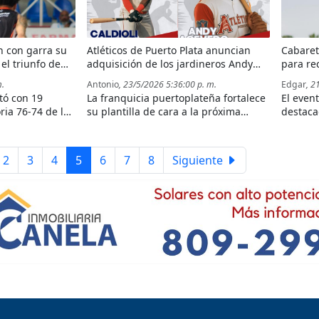
n con garra su
Atléticos de Puerto Plata anuncian
Cabaret
el triunfo de
adquisición de los jardineros Andy
para re
Acevedo y Caldioli Sanfler
Mundial
m.
Antonio
, 23/5/2026 5:36:00 p. m.
Edgar
, 2
tó con 19
La franquicia puertoplateña fortalece
El even
oria 76-74 de los
su plantilla de cara a la próxima
destaca
os en Puerto
temporada de la Liga Nacional de
del wing
Verano con la incorporación de dos
Norte d
jugadores de experiencia en ligas
mundial
2
3
4
5
6
7
8
Siguiente
menores.
acuátic