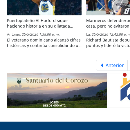
Puertoplateño Al Horford sigue
Marineros defendiero
haciendo historia en su dilatada
casa, pero no evitaron 
carrera en la NBA
Titanes
Antonio
, 25/5/2026 1:38:00 p. m.
La
, 25/5/2026 12:42:00 p. 
El veterano dominicano alcanzó cifras
Richard Bautista debu
históricas y continúa consolidando un
puntos y lideró la vict
legado único en el mejor baloncesto
Titanes sobre Mariner
del mundo.
Plata.
Anterior