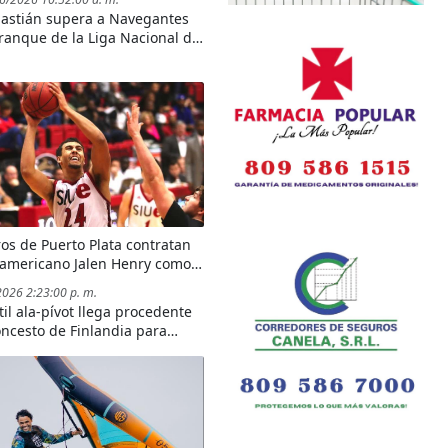
astián supera a Navegantes
rranque de la Liga Nacional de
llo.
os de Puerto Plata contratan
eamericano Jalen Henry como
efuerzo
2026 2:23:00 p. m.
til ala-pívot llega procedente
oncesto de Finlandia para
er la plantilla puertoplateña
cta final de la temporada de la