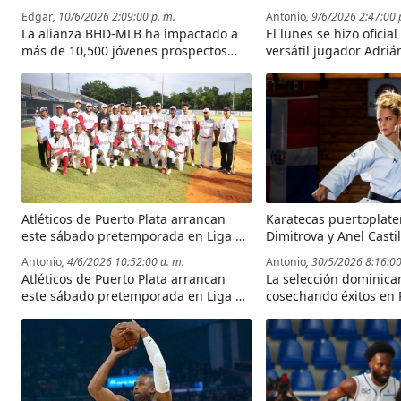
Rangers de Texas
Edgar
, 10/6/2026 2:09:00 p. m.
Antonio
, 9/6/2026 2:47:00 
La alianza BHD-MLB ha impactado a
El lunes se hizo oficial
más de 10,500 jóvenes prospectos
versátil jugador Adriá
mediante programas de educación
fue firmado por los R
financiera, formación integral y
desarrollo personal.
Atléticos de Puerto Plata arrancan
Karatecas puertoplat
este sábado pretemporada en Liga de
Dimitrova y Anel Casti
Verano, jugarán cinco partidos de
medallas de oro y bro
Antonio
, 4/6/2026 10:52:00 a. m.
Antonio
, 30/5/2026 8:16:00
preparación
Panamericano de Bras
Atléticos de Puerto Plata arrancan
La selección dominica
este sábado pretemporada en Liga de
cosechando éxitos en R
Verano, jugarán cinco partidos de
con María Dimitrova 
preparación
campeona en kata y An
obteniendo el bronce 