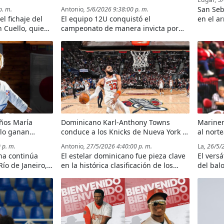
Puerto Plata conquistan torneo
San Seb
p. m.
Antonio
, 5/6/2026 9:38:00 p. m.
internacional en Canadá
 el fichaje del
El equipo 12U conquistó el
en el a
n Cuello, quien
campeonato de manera invicta por
Desarro
angers de Texas.
segundo año consecutivo, mientras
que la representación 15U obtuvo un
meritorio subcampeonato en el
torneo celebrado en Ontario.
eños María
Dominicano Karl-Anthony Towns
Mariner
llo ganan
conduce a los Knicks de Nueva York a
al nort
nce en
las Finales de la NBA 2026 tras 27
nuevo r
 p. m.
Antonio
, 27/5/2026 4:40:00 p. m.
La
, 26/5/
il
años
na continúa
El estelar dominicano fue pieza clave
El versá
ío de Janeiro,
en la histórica clasificación de los
del bal
coronándose
Knicks, que vuelven a disputar unas
fortalec
el Castillo
Finales de la NBA tras casi tres
en la re
en kumite.
décadas.
LNB.