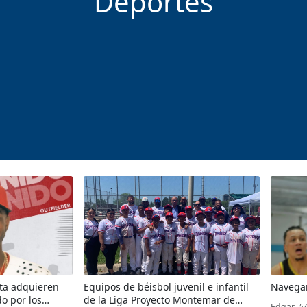
Deportes
ata adquieren
Equipos de béisbol juvenil e infantil
Navegan
do por los
de la Liga Proyecto Montemar de
Edgar
, 5