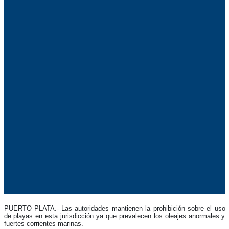
PUERTO PLATA.- Las autoridades mantienen la prohibición sobre el uso
de playas en esta jurisdicción ya que prevalecen los oleajes anormales y
fuertes corrientes marinas.